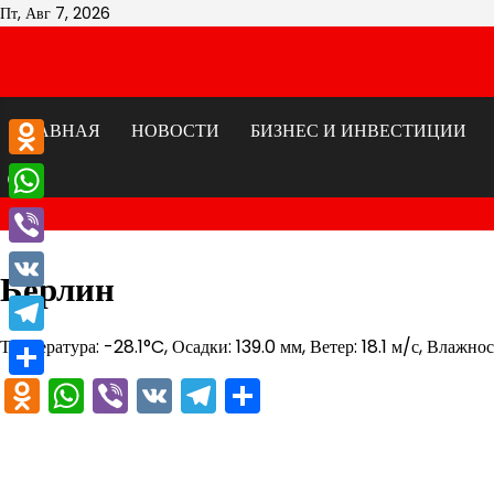
Перейти
Пт, Авг 7, 2026
к
содержимому
ГЛАВНАЯ
НОВОСТИ
БИЗНЕС И ИНВЕСТИЦИИ
Odnoklassniki
WhatsApp
Viber
Берлин
VK
Температура: -28.1°C, Осадки: 139.0 мм, Ветер: 18.1 м/с, Влажно
Telegram
Odnoklassniki
WhatsApp
Viber
VK
Telegram
Отправить
Отправить