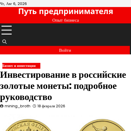
Перейти
Чт, Авг 6, 2026
Путь предпринимателя
к
содержимому
Опыт бизнеса
Войти
Бизнес и инвестиции
Инвестирование в российские
золотые монеты: подробное
руководство
mining_broth
18 февраля 2026