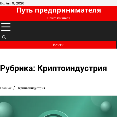
Перейти
Вс, Авг 9, 2026
Путь предпринимателя
к
содержимому
Опыт бизнеса
Войти
Рубрика:
Криптоиндустрия
Главная
Криптоиндустрия