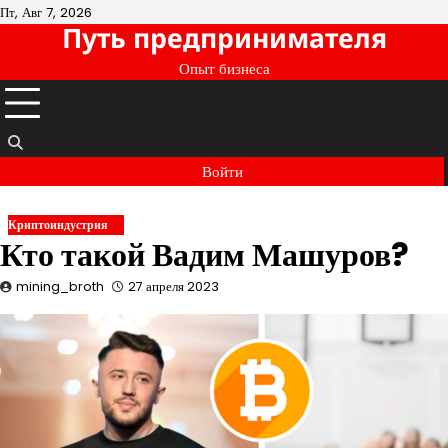
Перейти
Пт, Авг 7, 2026
Путь предпринимателя
к
содержимому
Опыт бизнеса
Войти
Криптоиндустрия
Кто такой Вадим Машуров?
mining_broth
27 апреля 2023