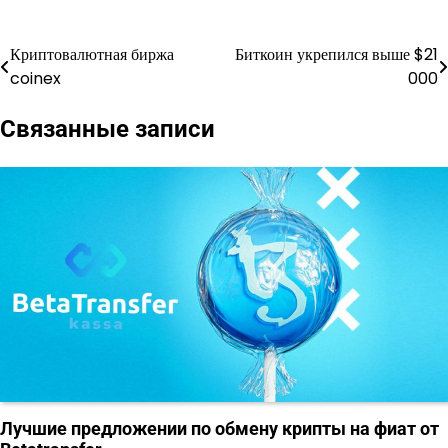
Криптовалютная биржа
Биткоин укрепился выше $21
Навигация
coinex
000
по
Связанные записи
записям
Лучшие предложении по обмену крипты на фиат от