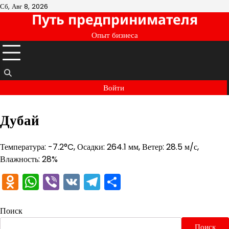
Перейти
Сб, Авг 8, 2026
Путь предпринимателя
к
содержимому
Опыт бизнеса
Войти
Дубай
Температура: -7.2°C, Осадки: 264.1 мм, Ветер: 28.5 м/с,
Влажность: 28%
Odnoklassniki
WhatsApp
Viber
VK
Telegram
Отправить
Поиск
Поиск