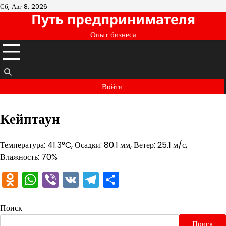
Перейти
Сб, Авг 8, 2026
Путь предпринимателя
к
содержимому
Опыт бизнеса
Войти
Кейптаун
Температура: 41.3°C, Осадки: 80.1 мм, Ветер: 25.1 м/с,
Влажность: 70%
Odnoklassniki
WhatsApp
Viber
VK
Telegram
Отправить
Поиск
Поиск