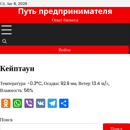
Перейти
Сб, Авг 8, 2026
Путь предпринимателя
к
содержимому
Опыт бизнеса
Войти
Кейптаун
Температура: -0.3°C, Осадки: 92.9 мм, Ветер: 13.4 м/с,
Влажность: 56%
Odnoklassniki
WhatsApp
Viber
VK
Telegram
Отправить
Поиск
Поиск