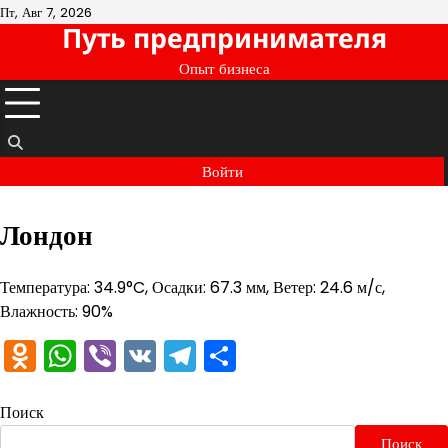
Перейти
Пт, Авг 7, 2026
Путь предпринимателя
к
содержимому
Опыт бизнеса
Войти
Лондон
Температура: 34.9°C, Осадки: 67.3 мм, Ветер: 24.6 м/с,
Влажность: 90%
Odnoklassniki
WhatsApp
Viber
VK
Telegram
Отправить
Поиск
Поиск