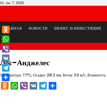
Перейти
Пт, Авг 7, 2026
к
содержимому
ГЛАВНАЯ
НОВОСТИ
БИЗНЕС И ИНВЕСТИЦИИ
Odnoklassniki
WhatsApp
Viber
Лос-Анджелес
VK
Температура: 7.1°C, Осадки: 291.2 мм, Ветер: 3.9 м/с, Влажность:
Telegram
Odnoklassniki
WhatsApp
Viber
VK
Telegram
Отправить
Отправить