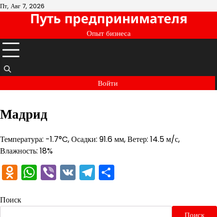
Перейти
Пт, Авг 7, 2026
Путь предпринимателя
к
содержимому
Опыт бизнеса
Войти
Мадрид
Температура: -1.7°C, Осадки: 91.6 мм, Ветер: 14.5 м/с,
Влажность: 18%
Odnoklassniki
WhatsApp
Viber
VK
Telegram
Отправить
Поиск
Поиск