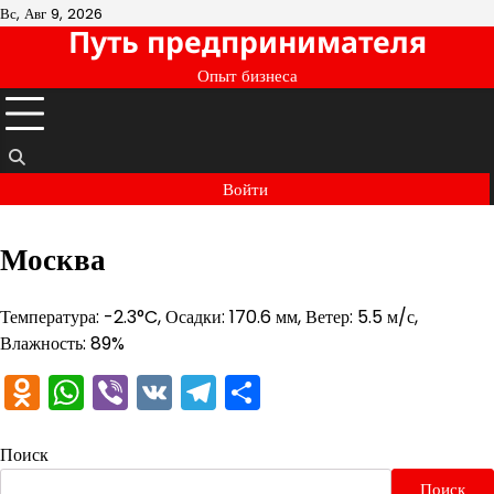
Перейти
Вс, Авг 9, 2026
Путь предпринимателя
к
содержимому
Опыт бизнеса
Войти
Москва
Температура: -2.3°C, Осадки: 170.6 мм, Ветер: 5.5 м/с,
Влажность: 89%
Odnoklassniki
WhatsApp
Viber
VK
Telegram
Отправить
Поиск
Поиск