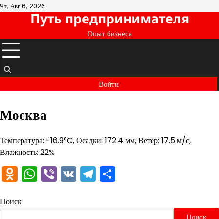
Перейти
Чт, Авг 6, 2026
Путь предпринимателя
к
содержимому
Опыт бизнеса
Войти
Москва
Температура: -16.9°C, Осадки: 172.4 мм, Ветер: 17.5 м/с,
Влажность: 22%
Odnoklassniki
WhatsApp
Viber
VK
Telegram
Отправить
Поиск
Поиск