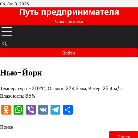
Перейти
Сб, Авг 8, 2026
Путь предпринимателя
к
содержимому
Опыт бизнеса
Войти
Нью-Йорк
Температура: -21.9°C, Осадки: 274.3 мм, Ветер: 25.4 м/с,
Влажность: 85%
Odnoklassniki
WhatsApp
Viber
VK
Telegram
Отправить
Поиск
Поиск