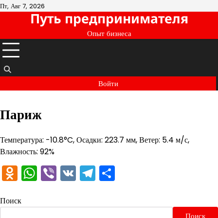
Перейти
Пт, Авг 7, 2026
Путь предпринимателя
к
содержимому
Опыт бизнеса
Войти
Париж
Температура: -10.8°C, Осадки: 223.7 мм, Ветер: 5.4 м/с,
Влажность: 92%
Odnoklassniki
WhatsApp
Viber
VK
Telegram
Отправить
Поиск
Поиск