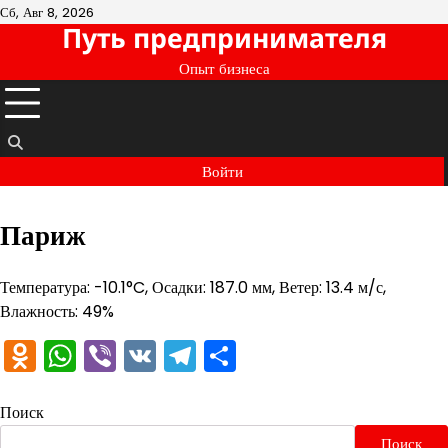
Перейти
Сб, Авг 8, 2026
Путь предпринимателя
к
содержимому
Опыт бизнеса
Войти
Париж
Температура: -10.1°C, Осадки: 187.0 мм, Ветер: 13.4 м/с,
Влажность: 49%
Odnoklassniki
WhatsApp
Viber
VK
Telegram
Отправить
Поиск
Поиск