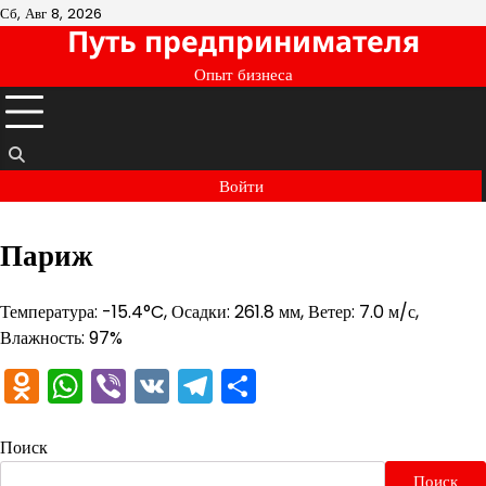
Перейти
Сб, Авг 8, 2026
Путь предпринимателя
к
содержимому
Опыт бизнеса
Войти
Париж
Температура: -15.4°C, Осадки: 261.8 мм, Ветер: 7.0 м/с,
Влажность: 97%
Odnoklassniki
WhatsApp
Viber
VK
Telegram
Отправить
Поиск
Поиск