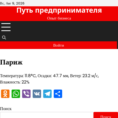
Перейти
Вс, Авг 9, 2026
Путь предпринимателя
к
содержимому
Опыт бизнеса
Войти
Париж
Температура: 11.8°C, Осадки: 47.7 мм, Ветер: 23.2 м/с,
Влажность: 22%
Odnoklassniki
WhatsApp
Viber
VK
Telegram
Отправить
Поиск
Поиск