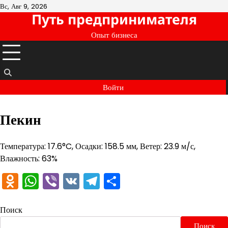
Перейти
Вс, Авг 9, 2026
Путь предпринимателя
к
содержимому
Опыт бизнеса
Войти
Пекин
Температура: 17.6°C, Осадки: 158.5 мм, Ветер: 23.9 м/с,
Влажность: 63%
Odnoklassniki
WhatsApp
Viber
VK
Telegram
Отправить
Поиск
Поиск