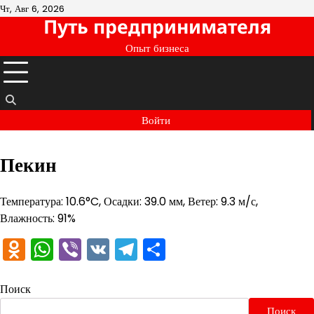
Перейти
Чт, Авг 6, 2026
Путь предпринимателя
к
содержимому
Опыт бизнеса
Войти
Пекин
Температура: 10.6°C, Осадки: 39.0 мм, Ветер: 9.3 м/с,
Влажность: 91%
Odnoklassniki
WhatsApp
Viber
VK
Telegram
Отправить
Поиск
Поиск