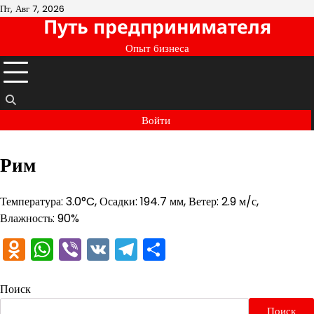
Перейти
Пт, Авг 7, 2026
Путь предпринимателя
к
содержимому
Опыт бизнеса
Войти
Рим
Температура: 3.0°C, Осадки: 194.7 мм, Ветер: 2.9 м/с,
Влажность: 90%
Odnoklassniki
WhatsApp
Viber
VK
Telegram
Отправить
Поиск
Поиск