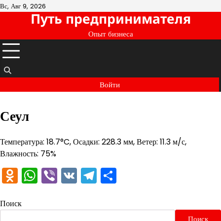
Перейти
Вс, Авг 9, 2026
Путь предпринимателя
к
содержимому
Опыт бизнеса
Войти
Сеул
Температура: 18.7°C, Осадки: 228.3 мм, Ветер: 11.3 м/с,
Влажность: 75%
Odnoklassniki
WhatsApp
Viber
VK
Telegram
Отправить
Поиск
Поиск