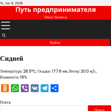
Перейти
Чт, Авг 6, 2026
Путь предпринимателя
к
содержимому
Опыт бизнеса
Войти
Сидней
Температура: 28.5°C, Осадки: 177.6 мм, Ветер: 20.0 м/с,
Влажность: 16%
Odnoklassniki
WhatsApp
Viber
VK
Telegram
Отправить
Поиск
Поиск