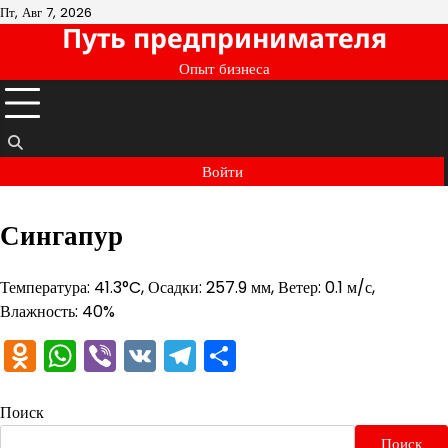
Перейти
Пт, Авг 7, 2026
Путь предпринимателя
к
содержимому
Опыт бизнеса
Войти
Сингапур
Температура: 41.3°C, Осадки: 257.9 мм, Ветер: 0.1 м/с,
Влажность: 40%
Odnoklassniki
WhatsApp
Viber
VK
Telegram
Отправить
Поиск
Поиск