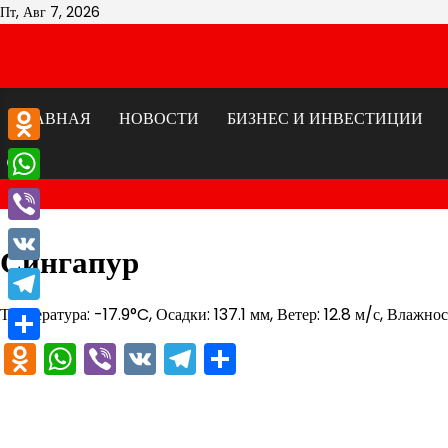
Перейти
Пт, Авг 7, 2026
к
содержимому
ГЛАВНАЯ
НОВОСТИ
БИЗНЕС И ИНВЕСТИЦИИ
Odnoklassniki
WhatsApp
Viber
Сингапур
VK
Температура: -17.9°C, Осадки: 137.1 мм, Ветер: 12.8 м/с, Влажно
Telegram
Odnoklassniki
WhatsApp
Viber
VK
Telegram
Отправить
Отправить