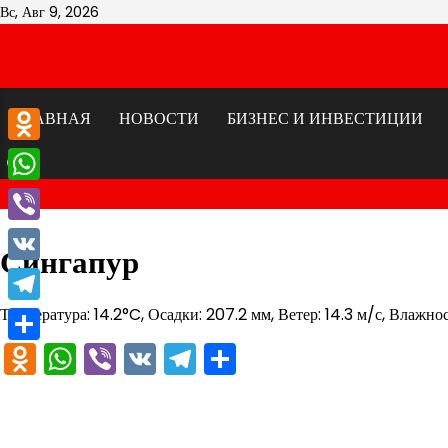
Перейти
Вс, Авг 9, 2026
к
содержимому
ГЛАВНАЯ
НОВОСТИ
БИЗНЕС И ИНВЕСТИЦИИ
Odnoklassniki
WhatsApp
Viber
Сингапур
VK
Температура: 14.2°C, Осадки: 207.2 мм, Ветер: 14.3 м/с, Влажнос
Telegram
Odnoklassniki
WhatsApp
Viber
VK
Telegram
Отправить
Отправить