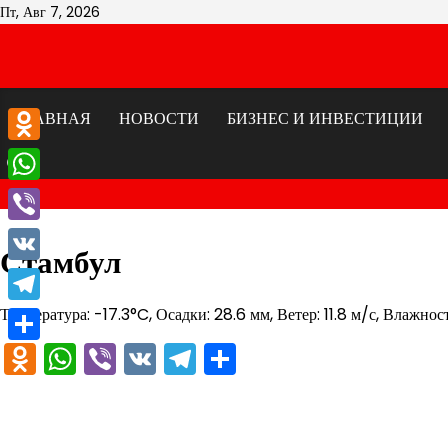
Перейти
Пт, Авг 7, 2026
к
содержимому
ГЛАВНАЯ
НОВОСТИ
БИЗНЕС И ИНВЕСТИЦИИ
Odnoklassniki
WhatsApp
Viber
Стамбул
VK
Температура: -17.3°C, Осадки: 28.6 мм, Ветер: 11.8 м/с, Влажнос
Telegram
Odnoklassniki
WhatsApp
Viber
VK
Telegram
Отправить
Отправить