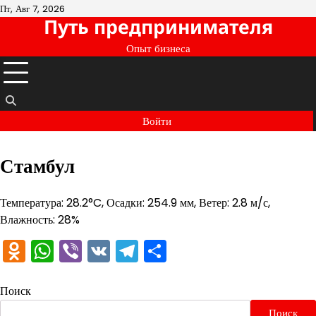
Перейти
Пт, Авг 7, 2026
Путь предпринимателя
к
содержимому
Опыт бизнеса
Войти
Стамбул
Температура: 28.2°C, Осадки: 254.9 мм, Ветер: 2.8 м/с,
Влажность: 28%
Odnoklassniki
WhatsApp
Viber
VK
Telegram
Отправить
Поиск
Поиск