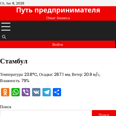
Перейти
Сб, Авг 8, 2026
Путь предпринимателя
к
содержимому
Опыт бизнеса
Войти
Стамбул
Температура: 23.8°C, Осадки: 287.1 мм, Ветер: 20.9 м/с,
Влажность: 79%
Odnoklassniki
WhatsApp
Viber
VK
Telegram
Отправить
Поиск
Поиск