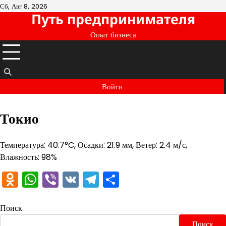
Перейти
Сб, Авг 8, 2026
Путь предпринимателя
к
содержимому
Опыт бизнеса
Войти
Токио
Температура: 40.7°C, Осадки: 21.9 мм, Ветер: 2.4 м/с,
Влажность: 98%
Odnoklassniki
WhatsApp
Viber
VK
Telegram
Отправить
Поиск
Поиск