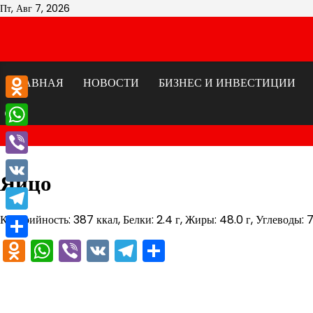
Перейти
Пт, Авг 7, 2026
к
содержимому
ГЛАВНАЯ
НОВОСТИ
БИЗНЕС И ИНВЕСТИЦИИ
Odnoklassniki
WhatsApp
Viber
Яйцо
VK
Калорийность: 387 ккал, Белки: 2.4 г, Жиры: 48.0 г, Углеводы: 7
Telegram
Odnoklassniki
WhatsApp
Viber
VK
Telegram
Отправить
Отправить