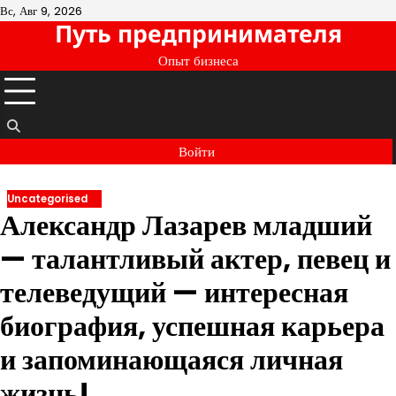
Перейти
Вс, Авг 9, 2026
Путь предпринимателя
к
содержимому
Опыт бизнеса
Войти
Uncategorised
Александр Лазарев младший
— талантливый актер, певец и
телеведущий — интересная
биография, успешная карьера
и запоминающаяся личная
жизнь!