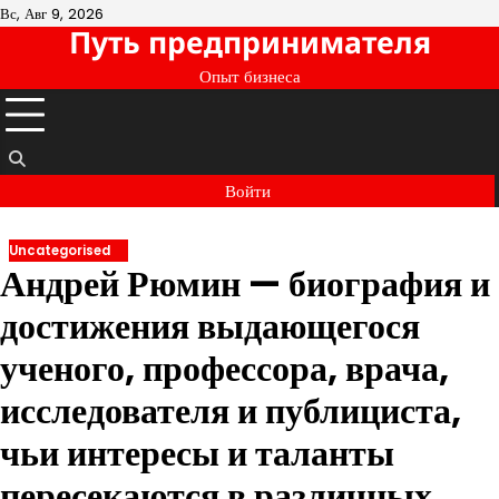
Перейти
Вс, Авг 9, 2026
Путь предпринимателя
к
содержимому
Опыт бизнеса
Войти
Uncategorised
Андрей Рюмин — биография и
достижения выдающегося
ученого, профессора, врача,
исследователя и публициста,
чьи интересы и таланты
пересекаются в различных