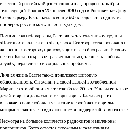
известный российский рэп-исполнитель, продюсер, актёр и
телеведущий. Родился 20 апреля 1980 года в Ростове-на-Дону.
Свою карьеру Баста начал в конце 90-х годов, став одним из
пионеров российской хип-хоп-культуры.
Помимо сольной карьеры, Баста является участником группы
«Ноггано» и коллектива «Бандэрос». Его творчество основано на
жизненных историях, происходящих из его биографии. В своих
песнях Баста раскрывает различные темы, такие как любовь,
дружбу, неравенство и социальные проблемы.
Личная жизнь Басты также привлекает широкую
общественность. Он женат на своей давней возлюбленной
Марии, с которой они вместе уже более 20 лет. У пары есть трое
детей: старшая дочь, сын и младшая дочь. Баста открыто
выражает свою любовь и уважение к своей жене и детям,
которые являются его вдохновением и поддержкой в творчестве.
Несмотря на большое количество радиохитов и миллионы
поклонников, Баста остаётся скромным и талантливым