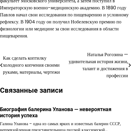
факультет Московского университета, а затем поступил в
Императорскую военно-медицинскую академию. В 1890 году
Павлов начал свои исследования по пищеварению и условному
рефлексу. В 1904 году он получил Нобелевскую премию по
физиологии или медицине за свои исследования в области
пищеварения.
Наталья Рогозина —
Навигация
Как сделать коптилку
удивительная история жизни,
холодного копчения своими
по
талант и достижения в
руками, материалы, чертежи
профессии
записям
Связанные записи
Биография балерина Уланова — невероятная
история успеха
Галина Уланова – одна из самых ярких и известных балерин СССР,
непревзойденная представительница русской классической…