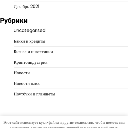
Декабрь 2021
Рубрики
Uncategorised
Банки и кредиты
Бизнес и инвестиции
Криптоиндустрия
Новости
Новости плюс
Ноутбуки и планшеты
Этот сайт использует куки-файлы и другие технологии, чтобы помочь вам
Copyright © 2026
Путь предпринимателя
Тема Hourly News
в навигации, а также предоставить лучший пользовательский опыт.