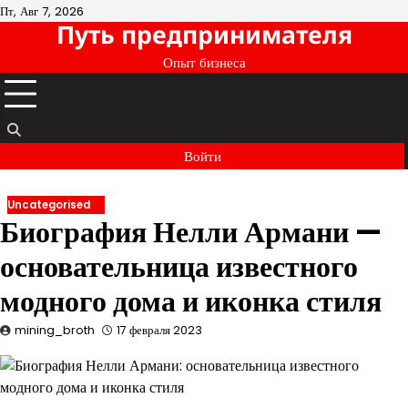
Перейти
Пт, Авг 7, 2026
Путь предпринимателя
к
содержимому
Опыт бизнеса
Войти
Uncategorised
Биография Нелли Армани —
основательница известного
модного дома и иконка стиля
mining_broth
17 февраля 2023