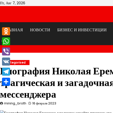
Перейти
Пт, Авг 7, 2026
к
содержимому
ГЛАВНАЯ
НОВОСТИ
БИЗНЕС И ИНВЕСТИЦИИ
Odnoklassniki
WhatsApp
Viber
Uncategorised
Биография Николая Ере
VK
трагическая и загадочна
Telegram
Отправить
мессенджера
mining_broth
16 февраля 2023