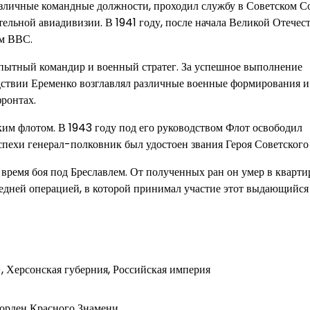
личные командные должности, проходил службу в Советском Со
тельной авиадивизии. В 1941 году, после начала Великой Отечес
м ВВС.
опытный командир и военный стратег. За успешное выполнение
дствии Еременко возглавлял различные военные формирования и
ронтах.
м флотом. В 1943 году под его руководством Флот освободил
спехи генерал-полковник был удостоен звания Героя Советского
время боя под Бреславлем. От полученных ран он умер в кварти
следней операцией, в которой принимал участие этот выдающийся
, Херсонская губерния, Российская империя
 орден Красного Знамени