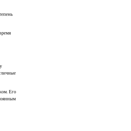
тепень
время
у
отличные
жом. Его
стоянным