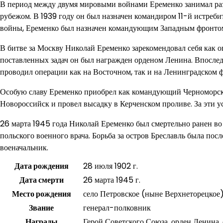
В период между двумя мировыми войнами Еременко занимал раз
рубежом. В 1939 году он был назначен командиром 11-й истреби
войны, Еременко был назначен командующим Западным фронто
В битве за Москву Николай Еременко зарекомендовал себя как 
поставленных задач он был награжден орденом Ленина. Впосле
проводил операции как на Восточном, так и на Ленинградском ф
Особую славу Еременко приобрел как командующий Черноморски
Новороссийск и провел высадку в Керченском проливе. За эти у
26 марта 1945 года Николай Еременко был смертельно ранен во 
польского военного врача. Борьба за остров Бреславль была по
военачальник.
Дата рождения
28 июля 1902 г.
Дата смерти
26 марта 1945 г.
Место рождения
село Петровское (ныне Верхнеторецкое)
Звание
генерал-полковник
Награды
Герой Советского Союза, орден Ленина,