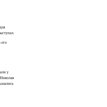
для
выступал.
 его
али у
 Николая
казались