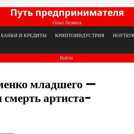
Путь предпринимателя
Опыт бизнеса
БАНКИ И КРЕДИТЫ
КРИПТОИНДУСТРИЯ
НОУТБУ
Войти
менко младшего —
я смерть артиста-