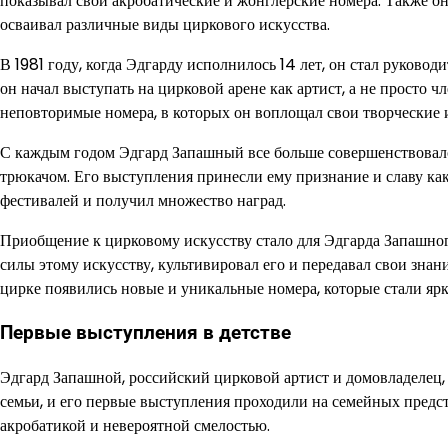
показывал свои акробатические и жонглерские номера. Также он
осваивал различные виды циркового искусства.
В 1981 году, когда Эдгарду исполнилось 14 лет, он стал руков
он начал выступать на цирковой арене как артист, а не просто 
неповторимые номера, в которых он воплощал свои творческие и
С каждым годом Эдгард Запашный все больше совершенствовался
трюкачом. Его выступления принесли ему признание и славу как 
фестивалей и получил множество наград.
Приобщение к цирковому искусству стало для Эдгарда Запашного
силы этому искусству, культивировал его и передавал свои зна
цирке появились новые и уникальные номера, которые стали яр
Первые выступления в детстве
Эдгард Запашной, российский цирковой артист и домовладелец, 
семьи, и его первые выступления проходили на семейных предс
акробатикой и невероятной смелостью.