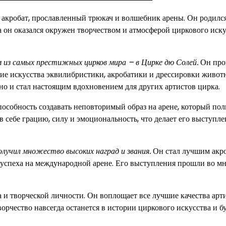
акробат, прославленный трюкач и волшебник арены. Он родилс
а он оказался окружен творчеством и атмосферой циркового иску
 из самых престижных цирков мира – в Цирке дю Солей.
Он про
ие искусства эквилибристики, акробатики и дрессировки живот
 но и стал настоящим вдохновением для других артистов цирка.
пособность создавать неповторимый образ на арене, который по
в себе грацию, силу и эмоциональность, что делает его выступл
лучил множество высоких наград и звания.
Он стал лучшим акр
г успеха на международной арене. Его выступления прошли во м
и творческой личности. Он воплощает все лучшие качества арти
ворчество навсегда останется в истории циркового искусства и б