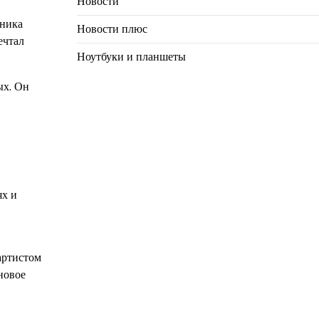
Новости
тника
Новости плюс
ечтал
Ноутбуки и планшеты
ых. Он
ях и
артистом
новое