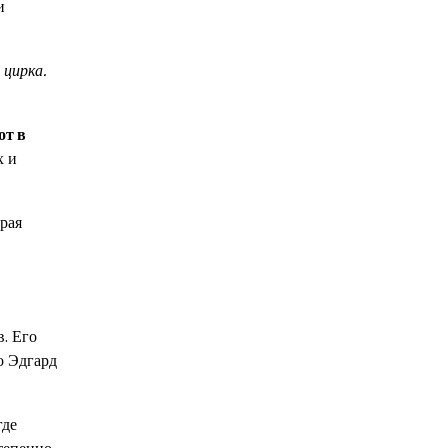
и
 цирка.
от в
х и
рая
. Его
о Эдгард
где