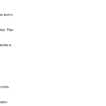
ло всего
йке. Уже
мизма и
 стать
ешил