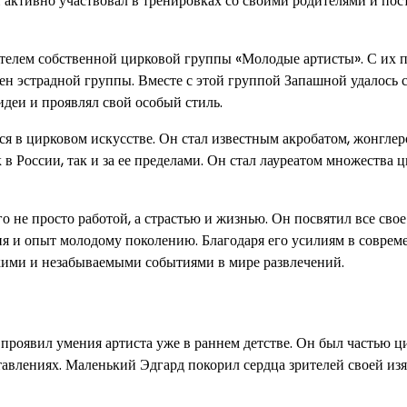
 активно участвовал в тренировках со своими родителями и пос
одителем собственной цирковой группы «Молодые артисты». С их
член эстрадной группы. Вместе с этой группой Запашной удалось 
деи и проявлял свой особый стиль.
 в цирковом искусстве. Он стал известным акробатом, жонглер
в России, так и за ее пределами. Он стал лауреатом множества 
 не просто работой, а страстью и жизнью. Он посвятил все свое
ния и опыт молодому поколению. Благодаря его усилиям в совре
кими и незабываемыми событиями в мире развлечений.
проявил умения артиста уже в раннем детстве. Он был частью ц
тавлениях. Маленький Эдгард покорил сердца зрителей своей и