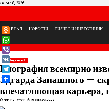
Перейти
Сб, Авг 8, 2026
к
содержимому
ГЛАВНАЯ
НОВОСТИ
БИЗНЕС И ИНВЕСТИЦИИ
Odnoklassniki
WhatsApp
Viber
Uncategorised
Биография всемирно изве
VK
Эдгарда Запашного — скр
Telegram
Отправить
впечатляющая карьера, 
mining_broth
15 февраля 2023