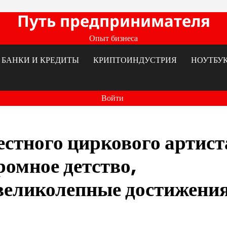
Путь предпринимателя
Опыт бизнеса
БАНКИ И КРЕДИТЫ
КРИПТОИНДУСТРИЯ
НОУТБУ
Войти
стного циркового артист
омное детство,
великолепные достижени