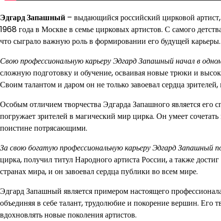
Эдгард Запашный
– выдающийся российский цирковой артист, 
1968 года в Москве в семье цирковых артистов. С самого детств
что сыграло важную роль в формировании его будущей карьеры.
Свою профессиональную карьеру Эдгард Запашный начал в одном
сложную подготовку и обучение, осваивая новые трюки и высок
Своим талантом и даром он не только завоевал сердца зрителей,
Особым отличием творчества Эдгарда Запашного является его с
погружает зрителей в магический мир цирка. Он умеет сочетать 
поистине потрясающими.
За свою богатую профессиональную карьеру Эдгард Запашный по
цирка, получил титул Народного артиста России, а также дости
странах мира, и он завоевал сердца публики во всем мире.
Эдгард Запашный является примером настоящего профессионала 
объединяя в себе талант, трудолюбие и покорение вершин. Его т
вдохновлять новые поколения артистов.