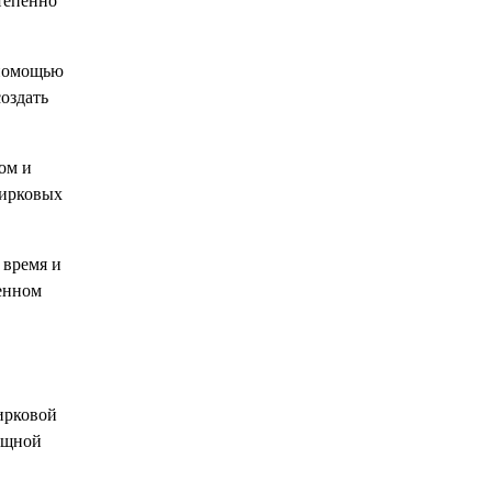
тепенно
 помощью
создать
ом и
цирковых
 время и
менном
ирковой
зящной