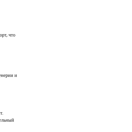
орт, что
енерии и
т.
тельный