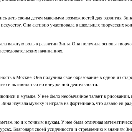
ись дать своим детям максимум возможностей для развития. Зин
и искусству. Она активно участвовала в школьных творческих ко
ала важную роль в развитии Зины. Она получила основы творче
 исследовательских начинаниях.
юность в Москве. Она получила свое образование в одной из ста
тью и активностью во внеурочной деятельности.
ивописи и музыке. У нее было необычайное талант в рисовании, 
Зина изучала музыку и играла на фортепиано, что давало ей рад
метам, но и к точным наукам. У нее была отличная математическ
курсах. Благодаря своей усидчивости и стремлению к знаниям Зи