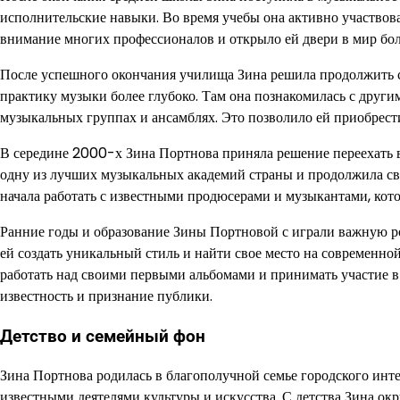
исполнительские навыки. Во время учебы она активно участвов
внимание многих профессионалов и открыло ей двери в мир бо
После успешного окончания училища Зина решила продолжить св
практику музыки более глубоко. Там она познакомилась с друг
музыкальных группах и ансамблях. Это позволило ей приобрес
В середине 2000-х Зина Портнова приняла решение переехать 
одну из лучших музыкальных академий страны и продолжила сво
начала работать с известными продюсерами и музыкантами, кото
Ранние годы и образование Зины Портновой с играли важную ро
ей создать уникальный стиль и найти свое место на современно
работать над своими первыми альбомами и принимать участие 
известность и признание публики.
Детство и семейный фон
Зина Портнова родилась в благополучной семье городского инте
известными деятелями культуры и искусства. С детства Зина ок