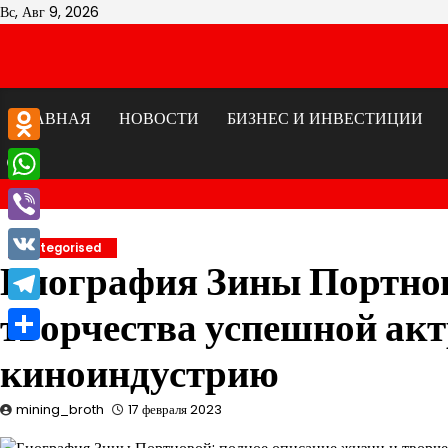
Перейти
Вс, Авг 9, 2026
к
содержимому
ГЛАВНАЯ
НОВОСТИ
БИЗНЕС И ИНВЕСТИЦИИ
Odnoklassniki
WhatsApp
Viber
Uncategorised
Биография Зины Портнов
VK
творчества успешной актр
Telegram
Отправить
киноиндустрию
mining_broth
17 февраля 2023