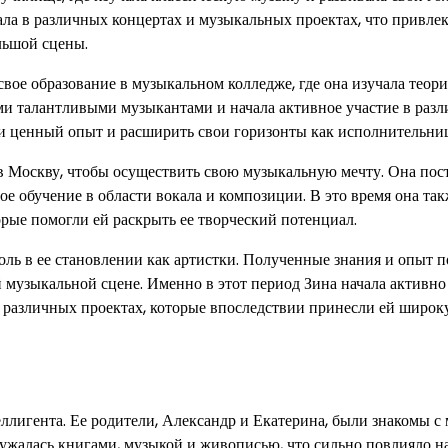
ала в различных концертах и музыкальных проектах, что привле
льшой сцены.
ое образование в музыкальном колледже, где она изучала теор
ими талантливыми музыкантами и начала активное участие в раз
ти ценный опыт и расширить свои горизонты как исполнительни
в Москву, чтобы осуществить свою музыкальную мечту. Она пос
е обучение в области вокала и композиции. В это время она та
рые помогли ей раскрыть ее творческий потенциал.
ль в ее становлении как артистки. Полученные знания и опыт 
й музыкальной сцене. Именно в этот период Зина начала активно
в различных проектах, которые впоследствии принесли ей широ
ллигента. Ее родители, Александр и Екатерина, были знакомы с
ружалась книгами, музыкой и живописью, что сильно повлияло на