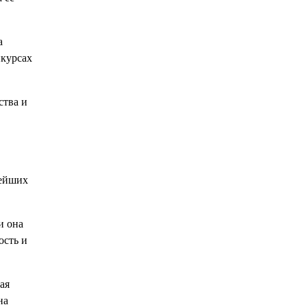
а
нкурсах
ства и
рейших
и она
ость и
ая
на