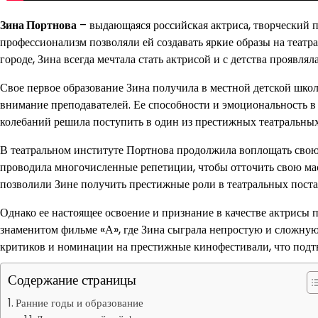
Зина Портнова
– выдающаяся российская актриса, творческий п
профессионализм позволяли ей создавать яркие образы на театр
городе, Зина всегда мечтала стать актрисой и с детства проявлял
Свое первое образование Зина получила в местной детской школе
внимание преподавателей. Ее способности и эмоциональность в 
колебаний решила поступить в один из престижных театральных
В театральном институте Портнова продолжила воплощать свою 
проводила многочисленные репетиции, чтобы отточить свою мас
позволили Зине получить престижные роли в театральных постан
Однако ее настоящее освоение и признание в качестве актрисы п
знаменитом фильме «А», где Зина сыграла непростую и сложную
критиков и номинации на престижные кинофестивали, что подтве
Содержание страницы
Ранние годы и образование