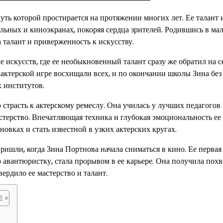
уть которой простирается на протяжении многих лет. Ее талант 
альных и киноэкранах, покоряя сердца зрителей. Родившись в ма
а талант и приверженность к искусству.
 искусств, где ее необыкновенный талант сразу же обратил на с
актерской игре восхищали всех, и по окончании школы Зина без
 институтов.
страсть к актерскому ремеслу. Она училась у лучших педагогов
терство. Впечатляющая техника и глубокая эмоциональность ее
овках и стать известной в узких актерских кругах.
ришли, когда Зина Портнова начала сниматься в кино. Ее первая
 авантюристку, стала прорывом в ее карьере. Она получила пох
рдило ее мастерство и талант.