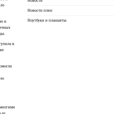
Новости
кло
Новости плюс
Ноутбуки и планшеты
ию и
личных
цы.
тупила в
кже
помогли
кую
 многими
 ее