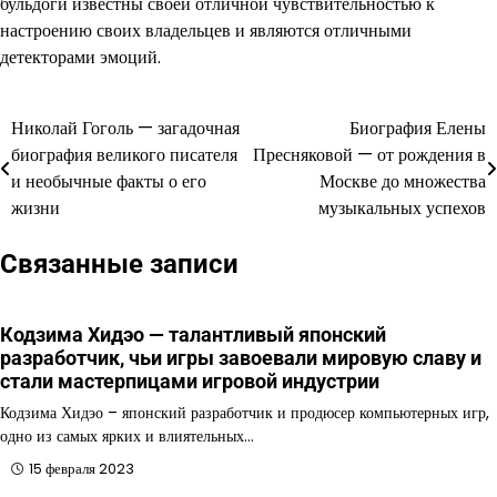
бульдоги известны своей отличной чувствительностью к
настроению своих владельцев и являются отличными
детекторами эмоций.
Николай Гоголь — загадочная
Биография Елены
Навигация
биография великого писателя
Пресняковой — от рождения в
по
и необычные факты о его
Москве до множества
жизни
музыкальных успехов
записям
Связанные записи
Кодзима Хидэо — талантливый японский
разработчик, чьи игры завоевали мировую славу и
стали мастерпицами игровой индустрии
Кодзима Хидэо – японский разработчик и продюсер компьютерных игр,
одно из самых ярких и влиятельных…
15 февраля 2023