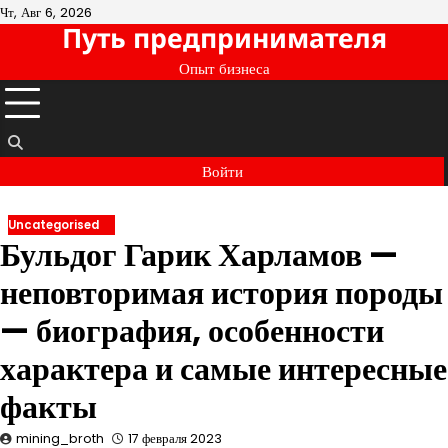
Перейти
Чт, Авг 6, 2026
Путь предпринимателя
к
содержимому
Опыт бизнеса
Войти
Uncategorised
Бульдог Гарик Харламов —
неповторимая история породы
— биография, особенности
характера и самые интересные
факты
mining_broth
17 февраля 2023