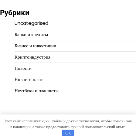
Рубрики
Uncategorised
Банки и кредиты
Бизнес и инвестиции
Криптоиндустрия
Новости
Новости плюс
Ноутбуки и планшеты
Этот сайт использует куки-файлы и другие технологии, чтобы помочь вам
Copyright © 2026
Путь предпринимателя
Тема Hourly News
в навигации, а также предоставить лучший пользовательский опыт.
от
Artify Themes
.
OK