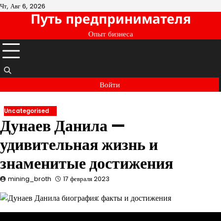
Перейти
Чт, Авг 6, 2026
Путь предпринимателя
к
содержимому
Опыт бизнеса
Войти
Uncategorised
Дунаев Данила —
удивительная жизнь и
знаменитые достижения
mining_broth
17 февраля 2023