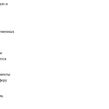
ную и
ременных
ое
ится
оменты
феру
м,