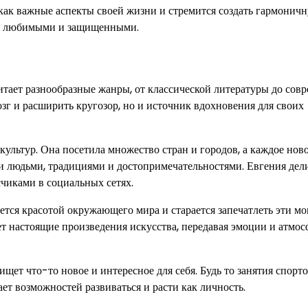
 как важные аспекты своей жизни и стремится создать гармонич
ебя любимыми и защищенными.
итает разнообразные жанры, от классической литературы до сов
озг и расширить кругозор, но и источник вдохновения для своих
ультур. Она посетила множество стран и городов, а каждое нов
и людьми, традициями и достопримечательностями. Евгения дел
чиками в социальных сетях.
ется красотой окружающего мира и старается запечатлеть эти м
ает настоящие произведения искусства, передавая эмоции и атмос
ет что-то новое и интересное для себя. Будь то занятия спорто
ет возможностей развиваться и расти как личность.