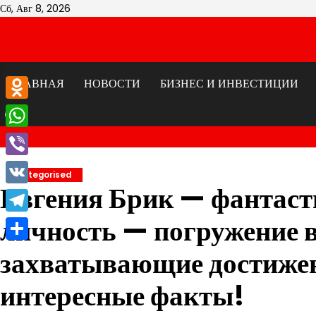
Перейти
Сб, Авг 8, 2026
к
содержимому
ГЛАВНАЯ
НОВОСТИ
БИЗНЕС И ИНВЕСТИЦИИ
Odnoklassniki
WhatsApp
Viber
Uncategorised
Евгения Брик — фантаст
VK
личность — погружение в
Telegram
Отправить
захватывающие достижен
интересные факты!