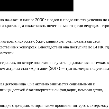
ино началась в начале 2000-х годов и продолжается успешно по с
 и критиков, а также занять почетное место среди ведущих актри
интерес к искусству. Уже с ранних лет она показывала свой
жественных конкурсах. Впоследствии она поступила во ВГИК, гд
вателей.
сериалах, но вскоре она стала получать предложения о съемках в
ием актрисы стал «Аритмия» (2017) — трагикомедия, получивша
нная деятельница. Она активно занимается социальными и
анницы детской благотворительной фондации, помогая детям,
щадке с дочерью, которая также проявляет интерес к актерскому