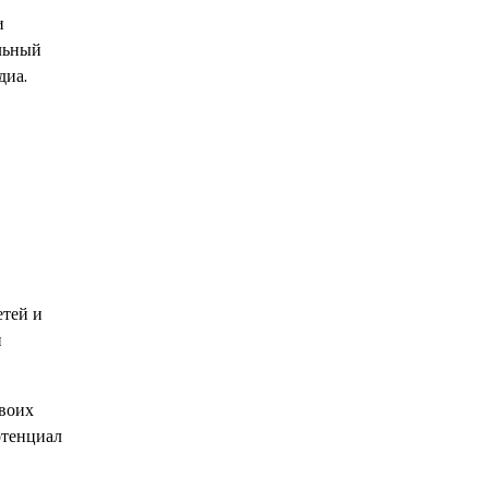
и
альный
диа.
етей и
и
своих
отенциал