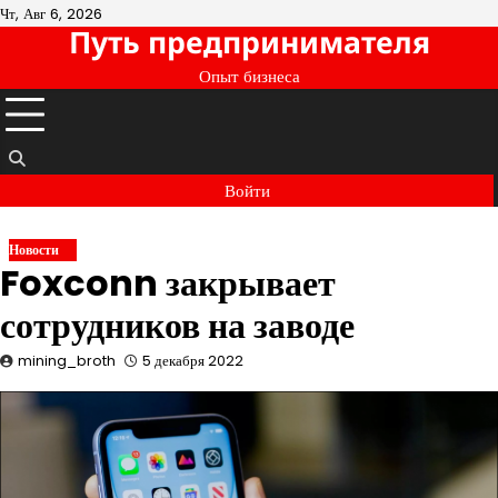
Перейти
Чт, Авг 6, 2026
Путь предпринимателя
к
содержимому
Опыт бизнеса
Войти
Новости
Foxconn закрывает
сотрудников на заводе
mining_broth
5 декабря 2022