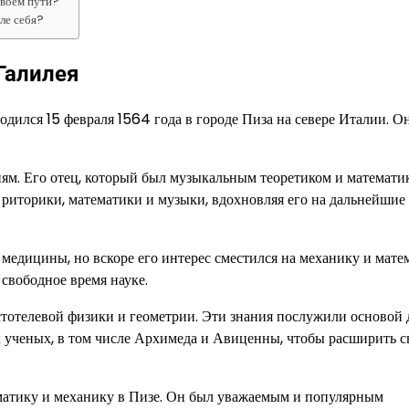
своем пути?
ле себя?
Галилея
родился 15 февраля 1564 года в городе Пиза на севере Италии. О
иям. Его отец, который был музыкальным теоретиком и математик
 риторики, математики и музыки, вдохновляя его на дальнейшие
 медицины, но вскоре его интерес сместился на механику и мате
свободное время науке.
стотелевой физики и геометрии. Эти знания послужили основой 
х ученых, в том числе Архимеда и Авиценны, чтобы расширить с
ематику и механику в Пизе. Он был уважаемым и популярным