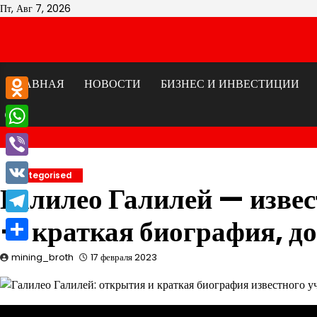
Перейти
Пт, Авг 7, 2026
к
содержимому
ГЛАВНАЯ
НОВОСТИ
БИЗНЕС И ИНВЕСТИЦИИ
Odnoklassniki
WhatsApp
Viber
Uncategorised
Галилео Галилей — извес
VK
— краткая биография, до
Telegram
Отправить
mining_broth
17 февраля 2023