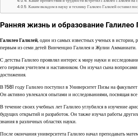
Какие препятствия и трудности встретил Галилео Галилей на 
Каким вкладом в науку и технику Галилео Галилей оставил пос
Ранняя жизнь и образование Галилео 
Галилео Галилей
, один из самых известных ученых в истории, 
первым из семи детей Винченцио Галилея и Жулии Амманиати.
С детства Галилео проявлял интерес к миру науки и исследован
его первым учителем и наставником. Он изучал сына вопросами
достижения.
В 1581 году Галилео поступил в Университет Пизы на факультет
Он активно увлекался опытами и исследованиями, посвящая все 
В течение своих учебных лет Галилео углубился в изучение ари
будущих открытий и разработок. Он также изучал работы други
знания в различных областях науки.
После окончания университета Галилео начал преподавать мат