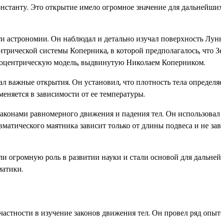
константу. Это открытие имело огромное значение для дальнейши
и астрономии. Он наблюдал и детально изучал поверхность Лун
трической системы Коперника, в которой предполагалось, что З
иоцентрическую модель, выдвинутую Николаем Коперником.
ал важные открытия. Он установил, что плотность тела определя
меняется в зависимости от ее температуры.
законами равномерного движения и падения тел. Он использовал
матического маятника зависит только от длины подвеса и не зав
ли огромную роль в развитии науки и стали основой для дальне
матики.
частности в изучение законов движения тел. Он провел ряд опыт