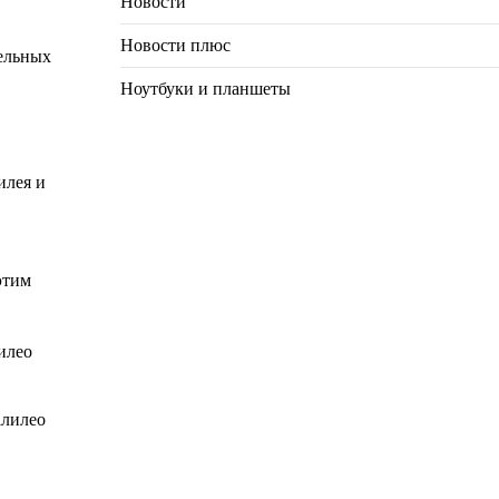
Новости
Новости плюс
тельных
Ноутбуки и планшеты
илея и
этим
илео
алилео