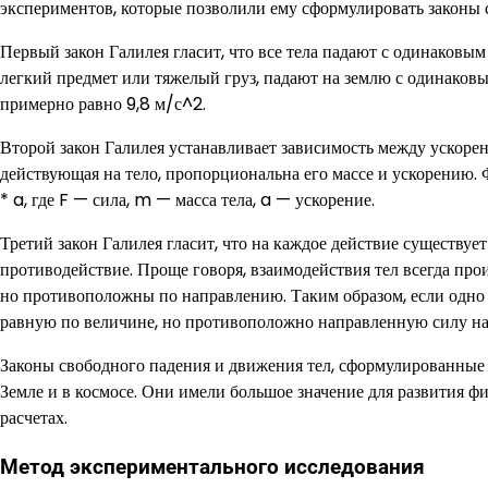
экспериментов, которые позволили ему сформулировать законы 
Первый закон Галилея гласит, что все тела падают с одинаковым 
легкий предмет или тяжелый груз, падают на землю с одинаков
примерно равно 9,8 м/с^2.
Второй закон Галилея устанавливает зависимость между ускорени
действующая на тело, пропорциональна его массе и ускорению.
* a, где F — сила, m — масса тела, a — ускорение.
Третий закон Галилея гласит, что на каждое действие существу
противодействие. Проще говоря, взаимодействия тел всегда прои
но противоположны по направлению. Таким образом, если одно т
равную по величине, но противоположно направленную силу на
Законы свободного падения и движения тел, сформулированные 
Земле и в космосе. Они имели большое значение для развития 
расчетах.
Метод экспериментального исследования