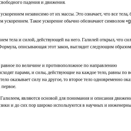
свободного падения и движения.
ускорением независимо от их массы. Это означает, что все тела, 
ым ускорением. Такое ускорение обычно обозначают символом «g
ем тела и силой, действующей на него. Галилей открыл, что сил
 Формула, описывающая этот закон, выглядит следующим образом
ет равное по величине и противоположное по направлению
сходят парами, и силы, действующие на каждое тело, равны по в
ело оказывает силу на другое, то второе тело одновременно ока
 первое.
Галилеем, являются основой для понимания и описания движени
физики и до сих пор широко используются в научных и инженерн