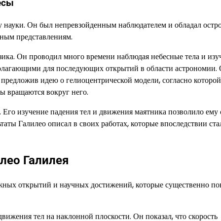
есы
у науки. Он был непревзойденным наблюдателем и обладал остр
чным представлениям.
ика. Он проводил много времени наблюдая небесные тела и изу
олагающими для последующих открытий в области астрономии.
 предложив идею о гелиоцентрической модели, согласно которо
ты вращаются вокруг него.
 Его изучение падения тел и движения маятника позволило ему 
таты Галилео описал в своих работах, которые впоследствии ста
лео Галилея
важных открытий и научных достижений, которые существенно п
вижения тел на наклонной плоскости. Он показал, что скорость