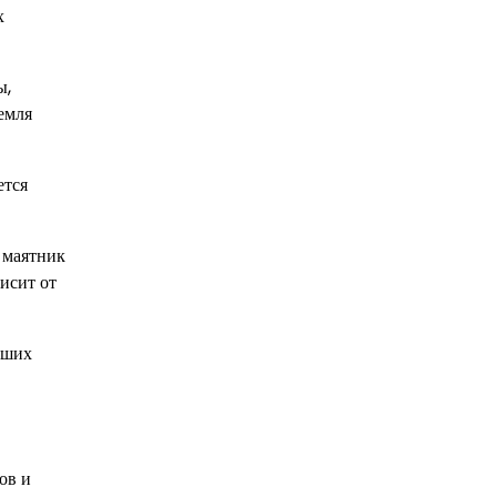
х
ы,
емля
ется
 маятник
исит от
йших
ов и