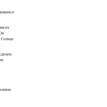
оумием и
чая их
 Он
й Солнце
сделать
ли
овлияли