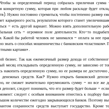
 Чтобы за определенный период собралась приличная сумма
бя конкретную сумму, которая при любом раскладе будет откла
в). Нужно постоянно стремиться, чтобы постепенно размер еж
ет карьерного роста, результатом которого станет увеличившая
иться – есть другой вариант. Можно взять дополнительную раб
альная сеть – огромное поле деятельности. Кто-то подрабат
м. Какой бы работой человек не занимался – оплата за нее пра
жно знать о способах мошенничества с банковским «пластиком».
итными картами» .
й бизнес. Так как ежемесячный размер дохода от собственног
ый месяц откладывать определенную сумму, не зависимо от тог
сь накопить определенную сумму, но ее размера не достаточно 
и денежных средств. Как? Нужно открыть банковский депозит
чно, не сможет значительно преумножить сумму – но все же д
 депозит, следует понимать, что его размер будет больше – если
момент: следует с особым вниманием отнестись к подбору банк
ольшом количестве ежегодно закрывающихся банков. Поэтому вы
рантом сохранности средств выступает государство. Кроме то