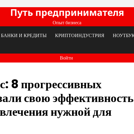
Путь предпринимателя
Опыт бизнеса
БАНКИ И КРЕДИТЫ
КРИПТОИНДУСТРИЯ
НОУТБУ
Войти
ес: 8 прогрессивных
зали свою эффективность
ивлечения нужной для