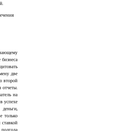
й.
инающему
 бизнеса
дитовать
мену две
о второй
я отчеты.
атель на
в успехе
деньги,
е только
 ставкой
 полгода