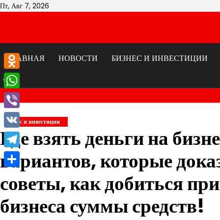
Перейти
Пт, Авг 7, 2026
к
содержимому
ГЛАВНАЯ
НОВОСТИ
БИЗНЕС И ИНВЕСТИЦИИ
Odnoklassniki
WhatsApp
Viber
Бизнес и инвестиции
Где взять деньги на бизн
VK
вариантов, которые дока
Telegram
Отправить
советы, как добиться пр
бизнеса суммы средств!