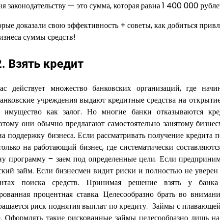
 законодательству — это сумма, которая равна 1 400 000 рубле
. Взять кредит
ас действует множество банковских организаций, где нач
банковские учреждения выдают кредитные средства на открытие
 имущество как залог. Но многие банки отказываются кре
оэтому они обычно предлагают самостоятельно занятому бизнес
а поддержку бизнеса. Если рассматривать получение кредита п
 только на работающий бизнес, где систематически составляютс
у программу – заем под определенные цели. Если предприним
ский займ. Если бизнесмен видит риски и полностью не уверен 
нтах поиска средств. Принимая решение взять у банка 
рованная процентная ставка. Целесообразно брать во внимани
ращается риск поднятия выплат по кредиту. Займы с плавающей
. Оформлять такие рискованные займы целесообразно лишь на