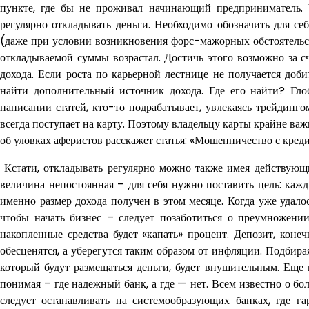
пункте, где бы не проживал начинающий предприниматель.
регулярно откладывать деньги. Необходимо обозначить для се
(даже при условии возникновения форс-мажорных обстоятельст
откладываемой суммы возрастал. Достичь этого возможно за сч
дохода. Если роста по карьерной лестнице не получается доб
найти дополнительный источник дохода. Где его найти? Глоб
написании статей, кто-то подрабатывает, увлекаясь трейдинго
всегда поступает на карту. Поэтому владельцу карты крайне ва
об уловках аферистов расскажет статья: «Мошенничество с кред
Кстати, откладывать регулярно можно также имея действующи
величина непостоянная – для себя нужно поставить цель: кажд
именно размер дохода получен в этом месяце. Когда уже удало
чтобы начать бизнес – следует позаботиться о преумножени
накопленные средства будет «капать» процент. Депозит, коне
обесценятся, а уберегутся таким образом от инфляции. Подбирая
который будут размещаться деньги, будет внушительным. Еще 
понимая – где надежный банк, а где — нет. Всем известно о б
следует останавливать на системообразующих банках, где га