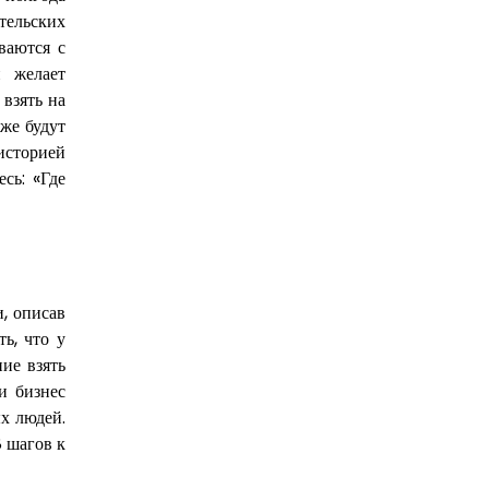
тельских
ваются с
й желает
взять на
же будут
историей
сь: «Где
, описав
ь, что у
ие взять
и бизнес
ых людей.
8 шагов к