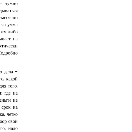
 – нужно
дываться
емесячно
ся сумма
оту либо
ывает на
ктически
 Подробно
о дела –
о, какой
для того,
, где на
еньги не
 срок, на
а, четко
бор свой
го, надо