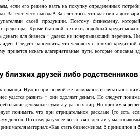
ем, если его решено взять на покупку определенных потреби
и. За счет чего выгода? За счет того, что магазины договари
упателями своей продукции. Поэтому бизнесмену, которы
о кредитора. Кроме бытовой техники, подобный кредит можно 
ь деньги для бизнеса – далеко не исчерпывающий перечень. Ни
идеи. Следует напомнить, что человеку с плохой кредитной 
у придется искать альтернативные пути, которые описаны зде
 у близких друзей либо родственников
их помощи. Нужно при первой же возможности связаться с ними
ес удастся развить – они одолжат деньги. Но следует понимат
ь небольшие денежные суммы у разных лиц. Но принимая решен
дует понимать, что при отрицательном раскладе (то есть, есл
яму долгов. Поэтому разумнее всего взять деньги у малознаком
принимателя материал: «Как стать бизнесменом: 5 принципов и 