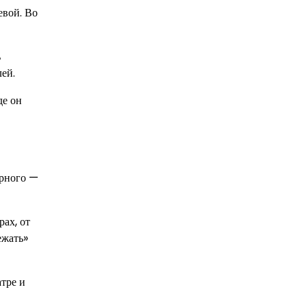
евой. Во
ь
ей.
де он
ерного —
ах, от
ежать»
тре и