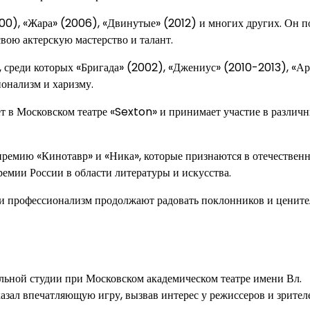
000), «Жара» (2006), «Двинутые» (2012) и многих других. Он п
свою актерскую мастерство и талант.
, среди которых «Бригада» (2002), «Джениус» (2010-2013), «Ар
ионализм и харизму.
ет в Московском театре «Sexton» и принимает участие в различ
 премию «Кинотавр» и «Ника», которые признаются в отечествен
ремии России в области литературы и искусства.
т и профессионализм продолжают радовать поклонников и ценит
альной студии при Московском академическом театре имени Вл.
казал впечатляющую игру, вызвав интерес у режиссеров и зрител