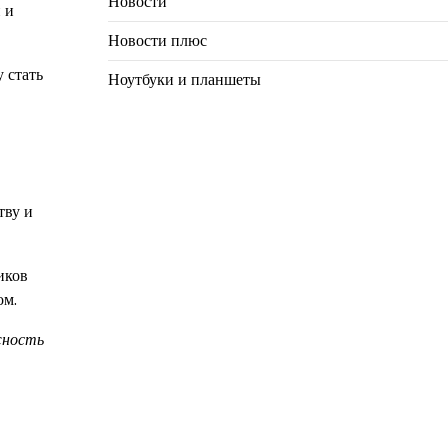
Новости
 и
Новости плюс
 стать
Ноутбуки и планшеты
тву и
иков
ом.
жность