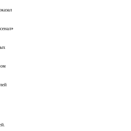
оказал
сенал»
ных
ном
елей
ей.