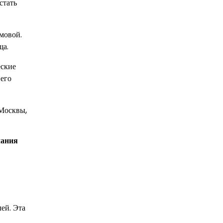
стать
мовой.
ща.
еские
 его
 Москвы,
чания
ей. Эта