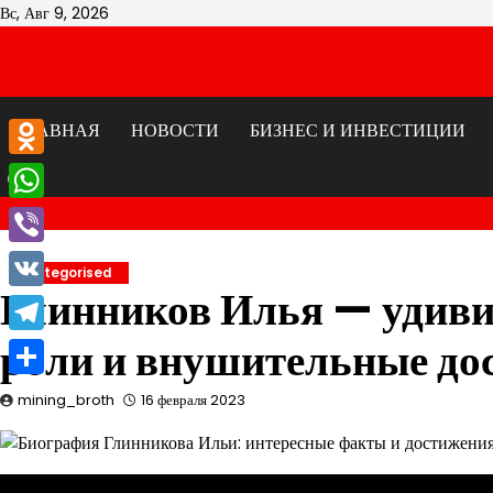
Перейти
Вс, Авг 9, 2026
к
содержимому
ГЛАВНАЯ
НОВОСТИ
БИЗНЕС И ИНВЕСТИЦИИ
Odnoklassniki
WhatsApp
Viber
Uncategorised
Глинников Илья — удиви
VK
роли и внушительные до
Telegram
Отправить
mining_broth
16 февраля 2023