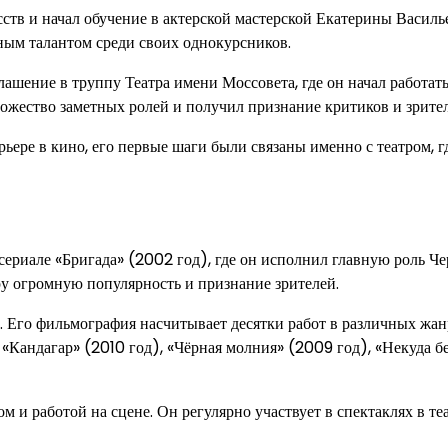
ств и начал обучение в актерской мастерской Екатерины Василь
тным талантом среди своих однокурсников.
ашение в труппу Театра имени Моссовета, где он начал работат
жество заметных ролей и получил признание критиков и зрител
ьере в кино, его первые шаги были связаны именно с театром, г
сериале «Бригада» (2002 год), где он исполнил главную роль Ч
ру огромную популярность и признание зрителей.
Его фильмография насчитывает десятки работ в различных жанр
 «Кандагар» (2010 год), «Чёрная молния» (2009 год), «Некуда б
и работой на сцене. Он регулярно участвует в спектаклях в теа