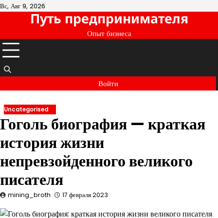
Перейти
Вс, Авг 9, 2026
Путь предпринимателя
к
содержимому
Опыт бизнеса
Войти
Uncategorised
Гоголь биография — краткая
история жизни
непревзойденного великого
писателя
mining_broth
17 февраля 2023