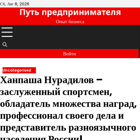
Перейти
Сб, Авг 8, 2026
Путь предпринимателя
к
содержимому
Опыт бизнеса
Войти
Uncategorised
Ханпаша Нурадилов –
заслуженный спортсмен,
обладатель множества наград,
профессионал своего дела и
представитель разноязычного
населения России!