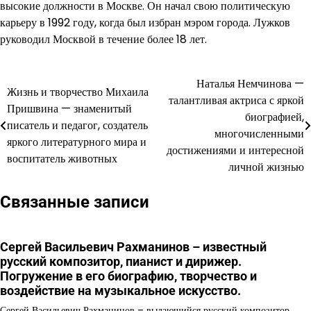
высокие должности в Москве. Он начал свою политическую
карьеру в 1992 году, когда был избран мэром города. Лужков
руководил Москвой в течение более 18 лет.
Наталья Немчинова —
Навигация
Жизнь и творчество Михаила
талантливая актриса с яркой
Пришвина — знаменитый
по
биографией,
писатель и педагог, создатель
многочисленными
записям
яркого литературного мира и
достижениями и интересной
воспитатель животных
личной жизнью
Связанные записи
Сергей Васильевич Рахманинов – известный
русский композитор, пианист и дирижер.
Погружение в его биографию, творчество и
воздействие на музыкальное искусство.
Сергей Васильевич Рахманинов – выдающийся русский композитор,