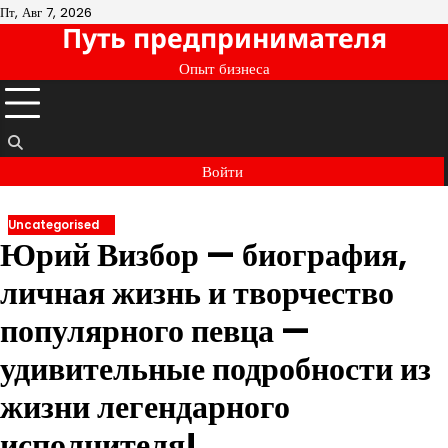
Перейти
Пт, Авг 7, 2026
Путь предпринимателя
к
содержимому
Опыт бизнеса
Войти
Uncategorised
Юрий Визбор — биография,
личная жизнь и творчество
популярного певца —
удивительные подробности из
жизни легендарного
исполнителя!