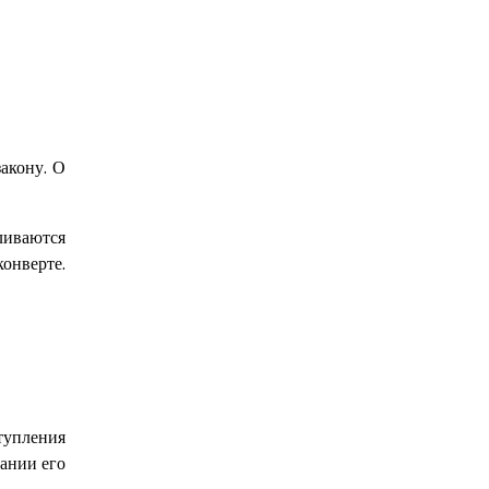
закону. О
ливаются
конверте.
тупления
нании его