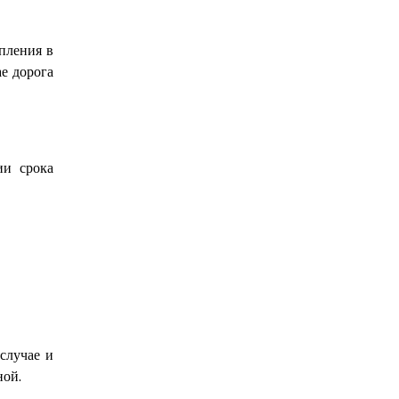
упления в
ае дорога
ии срока
случае и
ной.