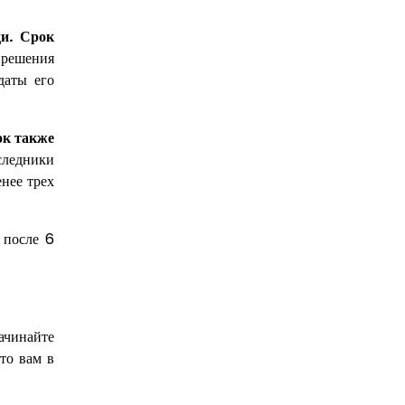
ди. Срок
 решения
даты его
ок также
следники
енее трех
 после 6
ачинайте
то вам в