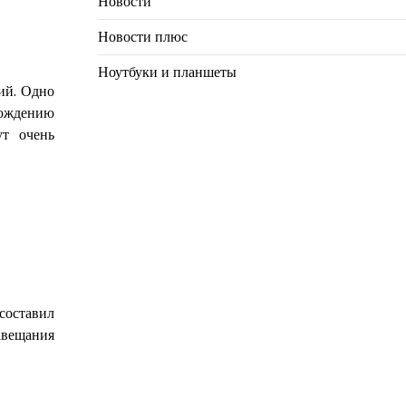
Новости
Новости плюс
Ноутбуки и планшеты
ий. Одно
хождению
ут очень
составил
авещания