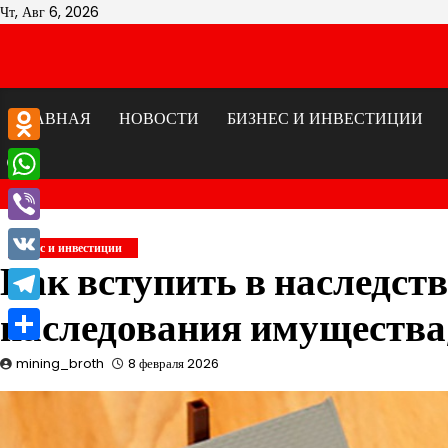
Перейти
Чт, Авг 6, 2026
к
содержимому
ГЛАВНАЯ
НОВОСТИ
БИЗНЕС И ИНВЕСТИЦИИ
Odnoklassniki
WhatsApp
Viber
Бизнес и инвестиции
Как вступить в наследств
VK
наследования имущества, 
Telegram
Отправить
mining_broth
8 февраля 2026