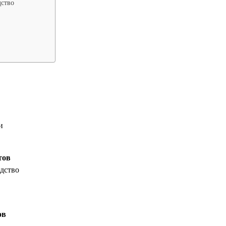
дство
?
и
тов
едство
ов